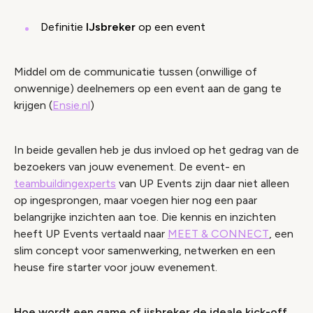
Definitie
IJsbreker
op een event
Middel om de communicatie tussen (onwillige of
onwennige) deelnemers op een event aan de gang te
krijgen (
Ensie.nl
)
In beide gevallen heb je dus invloed op het gedrag van de
bezoekers van jouw evenement. De event- en
teambuildingexperts
van UP Events zijn daar niet alleen
op ingesprongen, maar voegen hier nog een paar
belangrijke inzichten aan toe. Die kennis en inzichten
heeft UP Events vertaald naar
MEET & CONNECT
, een
slim concept voor samenwerking, netwerken en een
heuse fire starter voor jouw evenement.
Hoe wordt een game of ijsbreker de ideale kick-off