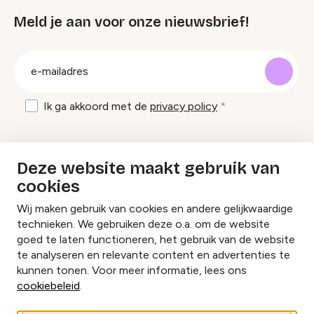
Meld je aan voor onze nieuwsbrief!
groep
E-
mailadres
Ik ga akkoord met de
privacy policy
Inspiratie en tips om evenementen te
Deze website maakt gebruik van
organiseren?
cookies
Wij maken gebruik van cookies en andere gelijkwaardige
Lees onze inspiratieblogs
technieken. We gebruiken deze o.a. om de website
goed te laten functioneren, het gebruik van de website
te analyseren en relevante content en advertenties te
kunnen tonen. Voor meer informatie, lees ons
cookiebeleid
.
Cookies beheren