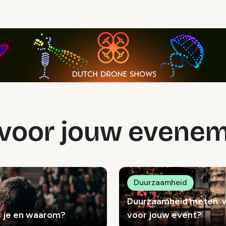
s voor jouw evene
Duurzaamheid
Duurzaamheid meten: we
s je en waarom?
voor jouw event?