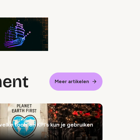
ment
Meer artikelen
lke tools en KPI’s kun je gebruiken