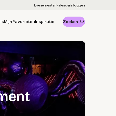
Evenementenkalender
Inloggen
's
Mijn favorieten
Inspiratie
Zoeken
ement