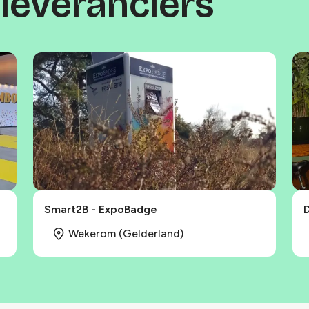
 leveranciers
Smart2B - ExpoBadge
D
Wekerom (Gelderland)