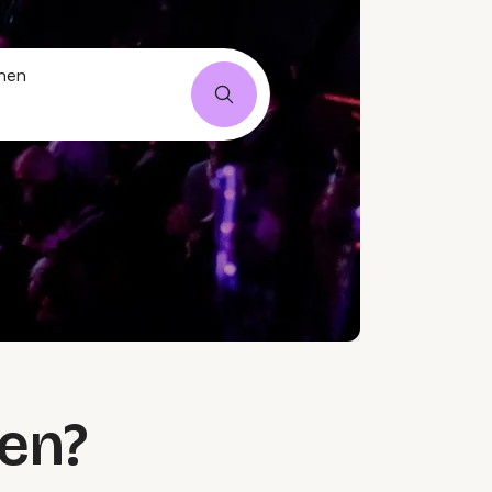
onen
ren?