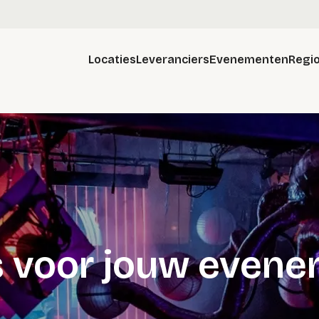
Locaties
Leveranciers
Evenementen
Regio
iseren.nl
s voor jouw even