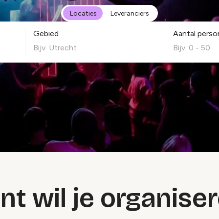
Select Type
Locaties
Leveranciers
Gebied
Aantal pers
t wil je organise