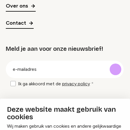
Over ons
Contact
Meld je aan voor onze nieuwsbrief!
groep
E-
mailadres
Ik ga akkoord met de
privacy policy
Inspiratie en tips om evenementen te
Deze website maakt gebruik van
organiseren?
cookies
Wij maken gebruik van cookies en andere gelijkwaardige
Lees onze inspiratieblogs