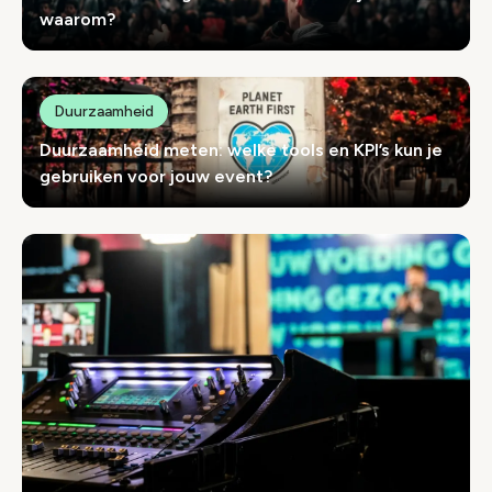
waarom?
Duurzaamheid
Duurzaamheid meten: welke tools en KPI’s kun je
gebruiken voor jouw event?