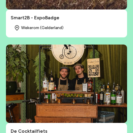
Smart2B - ExpoBadge
Wekerom (Gelderland)
De Cocktailfiets