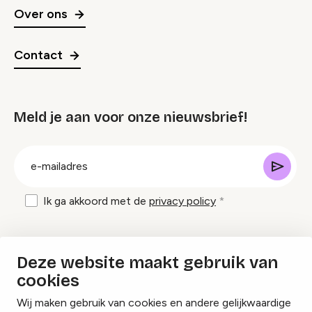
Over ons
Contact
Meld je aan voor onze nieuwsbrief!
groep
E-
mailadres
Ik ga akkoord met de
privacy policy
Inspiratie en tips om evenementen te
Deze website maakt gebruik van
organiseren?
cookies
Wij maken gebruik van cookies en andere gelijkwaardige
Lees onze inspiratieblogs