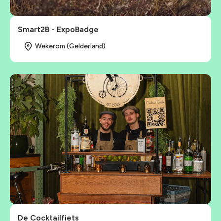
Smart2B - ExpoBadge
Wekerom (Gelderland)
De Cocktailfiets