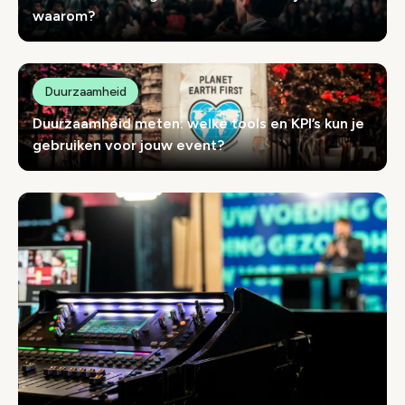
waarom?
Duurzaamheid
Duurzaamheid meten: welke tools en KPI’s kun je
gebruiken voor jouw event?