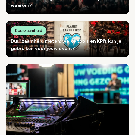
waarom?
Duurzaamheid
Duurzaamheid meten: welke tools en KPI’s kun je
gebruiken voor jouw event?