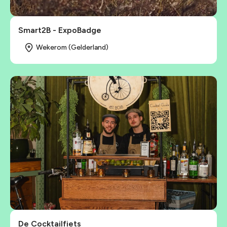
Smart2B - ExpoBadge
Wekerom (Gelderland)
De Cocktailfiets