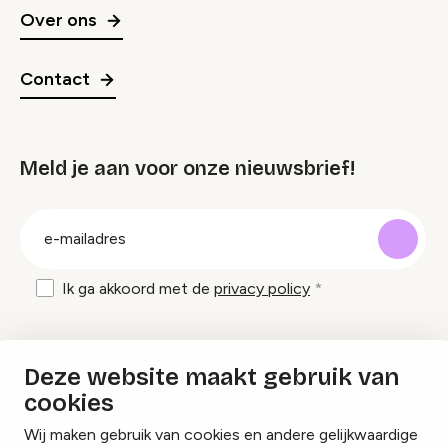
Over ons
Contact
Meld je aan voor onze nieuwsbrief!
groep
E-
mailadres
Ik ga akkoord met de
privacy policy
Inspiratie en tips om evenementen te
Deze website maakt gebruik van
organiseren?
cookies
Wij maken gebruik van cookies en andere gelijkwaardige
Lees onze inspiratieblogs